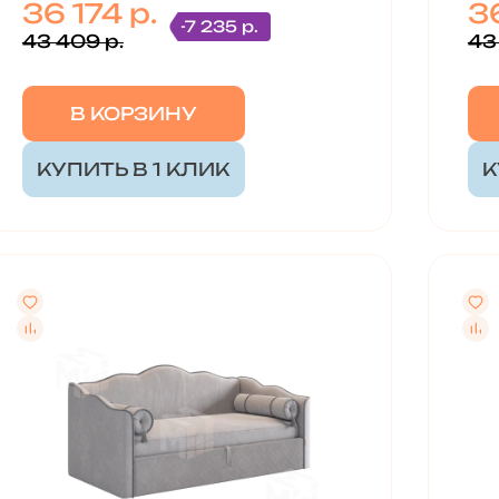
36 174 р.
36
-7 235 р.
43 409 р.
43
В КОРЗИНУ
КУПИТЬ В 1 КЛИК
К