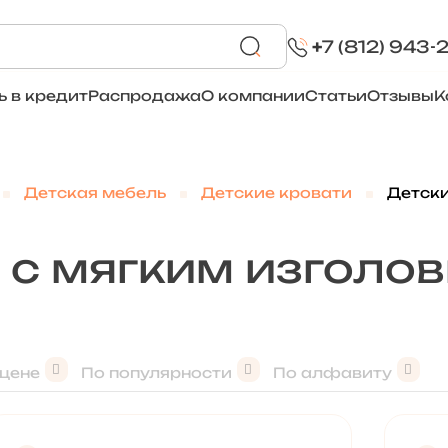
+
7 (812) 943-
ь в кредит
Распродажа
О компании
Статьи
Отзывы
К
Детская мебель
Детские кровати
Детски
 с мягким изголо
 цене
По популярности
По алфавиту