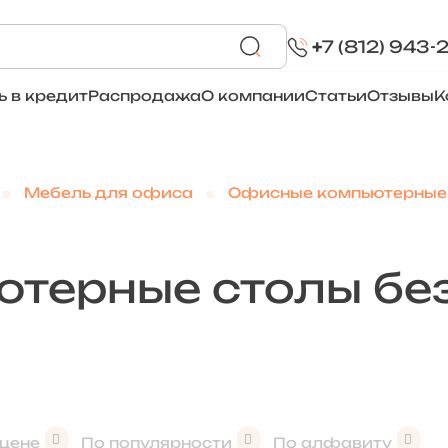
+
7 (812) 943-
ь в кредит
Распродажа
О компании
Статьи
Отзывы
К
Мебель для офиса
Офисные компьютерные
терные столы бе
 цене
По популярности
По алфавиту