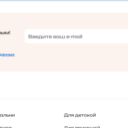
вым!
данных
пальни
Для детской
фиса
Для прихожей