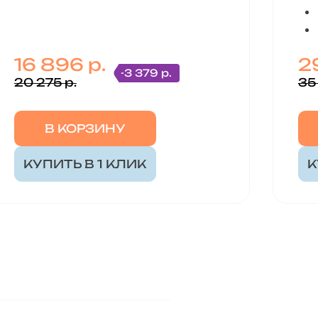
16 896 р.
29
-3 379 р.
20 275 р.
35
В КОРЗИНУ
КУПИТЬ В 1 КЛИК
К