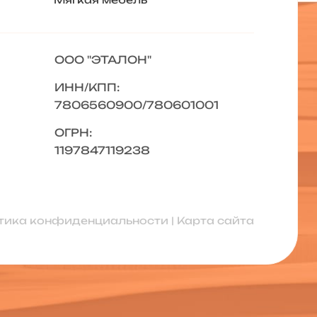
ООО "ЭТАЛОН"
ИНН/КПП:
7806560900/780601001
ОГРН:
1197847119238
тика конфиденциальности
|
Карта сайта