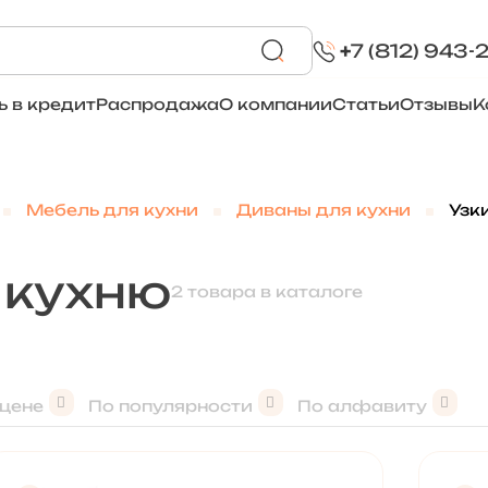
+
7 (812) 943-
ь в кредит
Распродажа
О компании
Статьи
Отзывы
К
Мебель для кухни
Диваны для кухни
Узк
 кухню
2 товара в каталоге
 цене
По популярности
По алфавиту