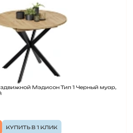
здвижной Мэдисон Тип 1 Черный муар,
й
КУПИТЬ В 1 КЛИК