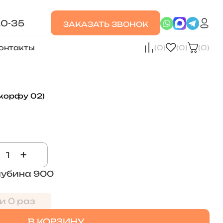
20-35
ЗАКАЗАТЬ ЗВОНОК
онтакты
(0)
(0)
(0)
\корфу 02)
+
лубина 900
и 0 раз
В КОРЗИНУ