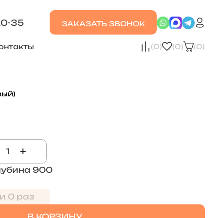
20-35
ЗАКАЗАТЬ ЗВОНОК
онтакты
(0)
(0)
(0)
вый)
+
лубина 900
и 0 раз
В КОРЗИНУ