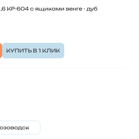
,6 КР-604 с ящиками венге - дуб
КУПИТЬ В 1 КЛИК
озаводск