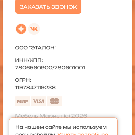
ЗАКАЗАТЬ ЗВОНОК
ООО "ЭТАЛОН"
ИНН/КПП:
7806560900/780601001
ОГРН:
1197847119238
Мебель Маркет (с) 2026
На нашем сайте мы используем
Политика конфиденциальности
|
cookie-файлы.
Узнать подробнее