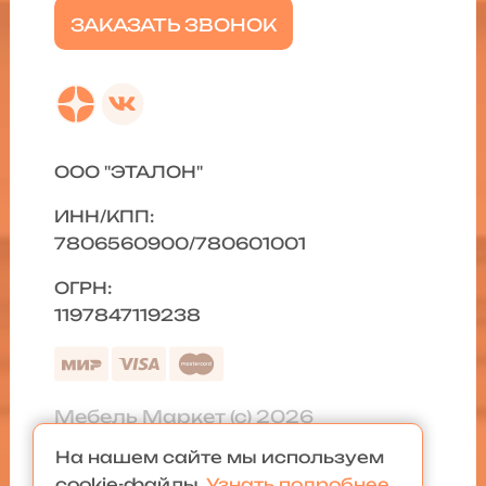
ЗАКАЗАТЬ ЗВОНОК
ООО "ЭТАЛОН"
ИНН/КПП:
7806560900/780601001
ОГРН:
1197847119238
Мебель Маркет (с) 2026
На нашем сайте мы используем
Политика конфиденциальности
|
cookie-файлы.
Узнать подробнее