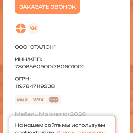
ЗАКАЗАТЬ ЗВОНОК
ООО "ЭТАЛОН"
ИНН/КПП:
7806560900/780601001
ОГРН:
1197847119238
Мебель Маркет (с) 2026
На нашем сайте мы используем
Политика конфиденциальности
|
cookie-файлы.
Узнать подробнее