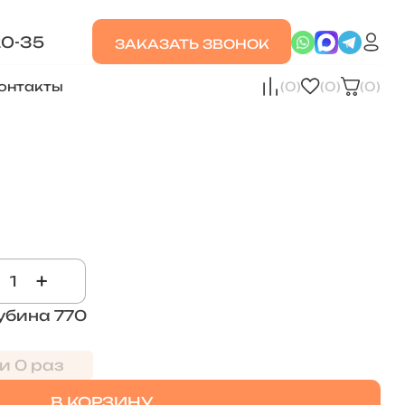
20-35
ЗАКАЗАТЬ ЗВОНОК
онтакты
(0)
(0)
(0)
+
убина 770
и 0 раз
В КОРЗИНУ