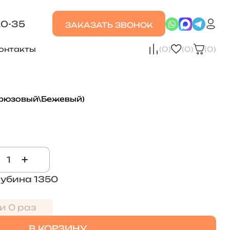
20-35
ЗАКАЗАТЬ ЗВОНОК
онтакты
(0)
(0)
(0)
ирюзовый\Бежевый)
+
лубина 1350
и 0 раз
В КОРЗИНУ