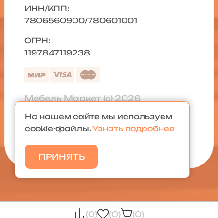
ИНН/КПП:
7806560900/780601001
ОГРН:
1197847119238
Мебель Маркет (с) 2026
На нашем сайте мы используем
Политика конфиденциальности
|
cookie-файлы.
Узнать подробнее
Карта сайта
ПРИНЯТЬ
(0)
(0)
(0)