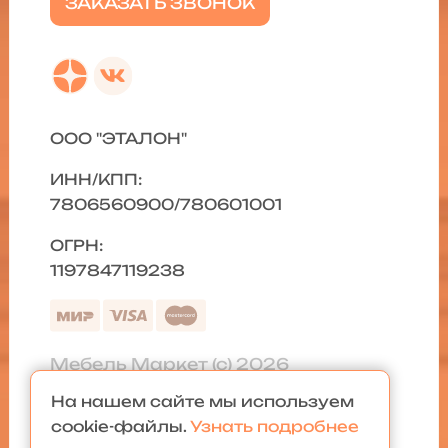
ЗАКАЗАТЬ ЗВОНОК
ООО "ЭТАЛОН"
ИНН/КПП:
7806560900/780601001
ОГРН:
1197847119238
Мебель Маркет (с) 2026
На нашем сайте мы используем
Политика конфиденциальности
|
cookie-файлы.
Узнать подробнее
Карта сайта